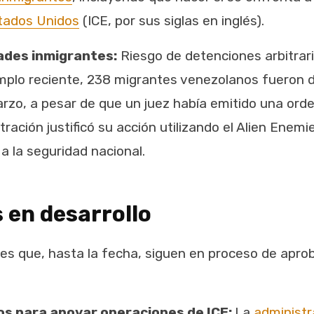
tados Unidos
(ICE, por sus siglas en inglés).
ades inmigrantes:
Riesgo de detenciones arbitraria
mplo reciente, 238 migrantes venezolanos fueron de
rzo, a pesar de que un juez había emitido una ord
tración justificó su acción utilizando el Alien Ene
 la seguridad nacional.
s en desarrollo
ones que, hasta la fecha, siguen en proceso de apro
ios para apoyar operaciones de ICE:
La
administr