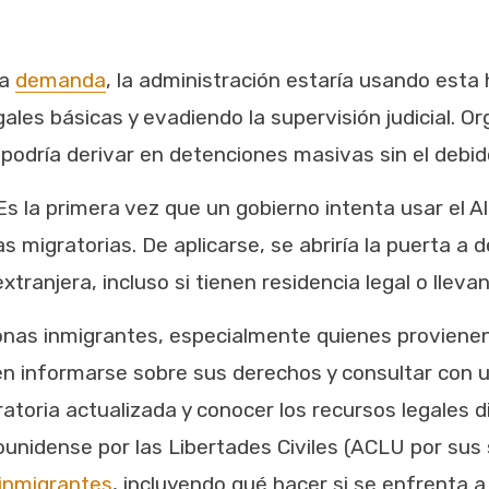
la
demanda
, la administración estaría usando esta 
gales básicas y evadiendo la supervisión judicial. 
o podría derivar en detenciones masivas sin el debi
s la primera vez que un gobierno intenta usar el 
s migratorias. De aplicarse, se abriría la puerta a d
tranjera, incluso si tienen residencia legal o llev
nas inmigrantes, especialmente quienes provienen 
ben informarse sobre sus derechos y consultar con 
toria actualizada y conocer los recursos legales d
unidense por las Libertades Civiles (ACLU por sus 
 inmigrantes
, incluyendo qué hacer si se enfrenta 