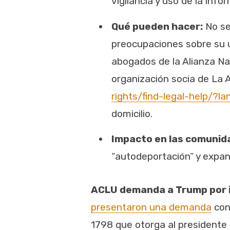
vigilancia y uso de la inf
Qué pueden hacer:
No se
preocupaciones sobre su u
abogados de la Alianza Na
organización socia de La Al
rights/find-legal-help/?l
domicilio.
Impacto en las comunid
“autodeportación” y expans
ACLU demanda a Trump por i
presentaron una demanda
cont
1798 que otorga al presidente