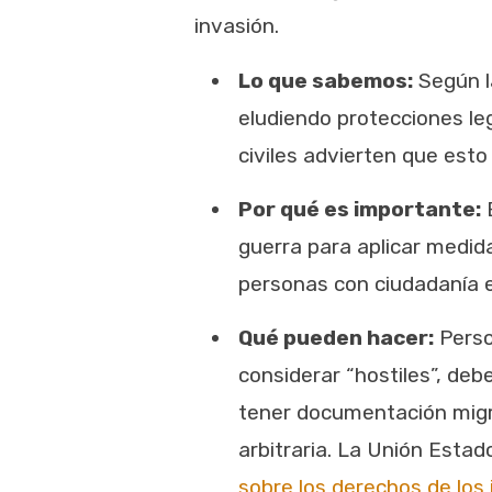
invasión.
Lo que sabemos:
Según 
eludiendo protecciones le
civiles advierten que est
Por qué es importante:
E
guerra para aplicar medida
personas con ciudadanía ex
Qué pueden hacer:
Perso
considerar “hostiles”, de
tener documentación migra
arbitraria.
La Unión Estado
sobre los derechos de los