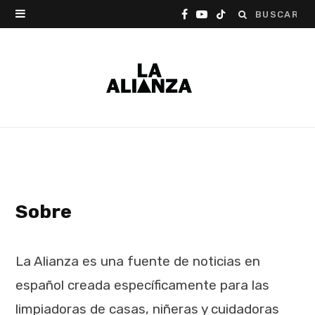
Buscar:
F
Y
T
a
o
i
c
u
k
e
T
T
b
u
o
o
b
k
o
e
Sobre
k
La Alianza es una fuente de noticias en
español creada específicamente para las
limpiadoras de casas, niñeras y cuidadoras