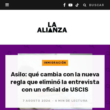
Buscar:
F
Y
T
a
o
i
c
u
k
e
T
T
b
u
o
o
b
k
INMIGRACIÓN
o
e
Asilo: qué cambia con la nueva
k
regla que eliminó la entrevista
con un oficial de USCIS
7 AGOSTO 2026
6 MIN DE LECTURA