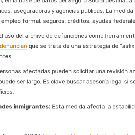
, en la base de datos del Seguro Social destinada 
os, aseguradoras y agencias públicas. La medida d
 empleo formal, seguros, créditos, ayudas federales
 El uso del archivo de defunciones como herramient
 denuncian
que se trata de una estrategia de “asfix
ntes.
personas afectadas pueden solicitar una revisión an
puede ser largo. Es clave buscar asesoría legal si 
icios.
ades inmigrantes:
Esta medida afecta la estabilid