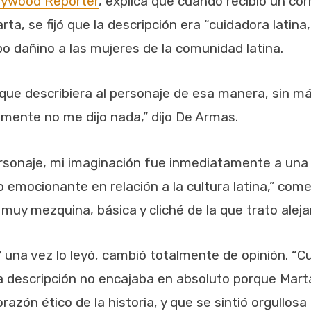
lywood Reporter
, explica que cuando recibió un co
ta, se fijó que la descripción era “cuidadora latina,
ipo dañino a las mujeres de la comunidad latina.
 que describiera al personaje de esa manera, sin m
ealmente no me dijo nada,” dijo De Armas.
personaje, mi imaginación fue inmediatamente a una
 emocionante en relación a la cultura latina,” com
uy mezquina, básica y cliché de la que trato aleja
Y una vez lo leyó, cambió totalmente de opinión. “Cu
a descripción no encajaba en absoluto porque Mar
orazón ético de la historia, y que se sintió orgullos