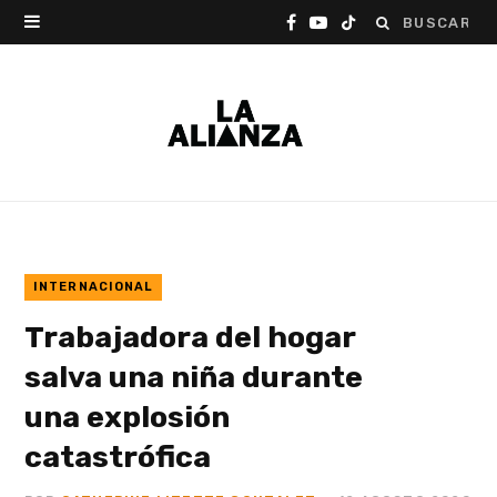
Buscar:
F
Y
T
a
o
i
c
u
k
e
T
T
b
u
o
o
b
k
o
e
INTERNACIONAL
Trabajadora del hogar
k
salva una niña durante
una explosión
catastrófica