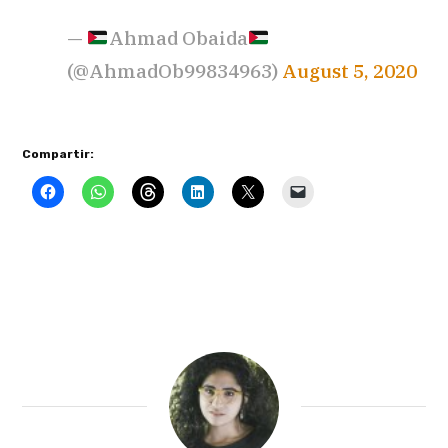
—
Ahmad Obaida
(@AhmadOb99834963)
August 5, 2020
Compartir: