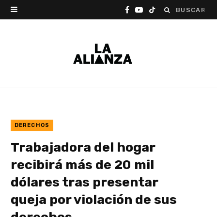
Buscar:
F
Y
T
a
o
i
c
u
k
e
T
T
b
u
o
o
b
k
o
e
DERECHOS
Trabajadora del hogar
k
recibirá más de 20 mil
dólares tras presentar
queja por violación de sus
derechos