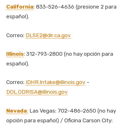
California
: 833-526-4636 (presione 2 para
español).
Correo:
DLSE2@dir.ca.gov
Illinois
: 312-793-2800 (no hay opción para
español).
Correo:
IDHR.Intake@illinois.gov
–
DOL.ODRISA@illinois.gov
Nevada
:
Las Vegas: 702-486-2650 (no hay
opción para español) / Oficina Carson City: