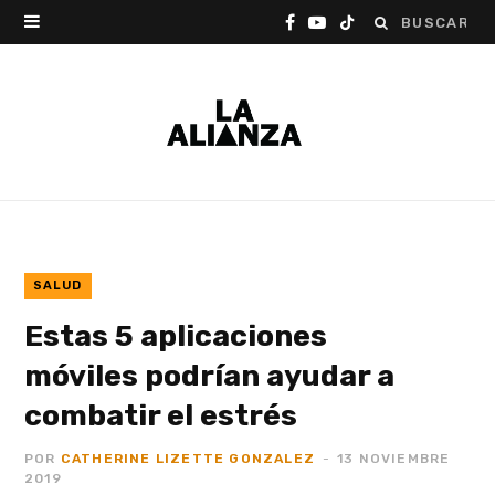
Buscar:
F
Y
T
a
o
i
c
u
k
e
T
T
b
u
o
o
b
k
o
e
SALUD
Estas 5 aplicaciones
k
móviles podrían ayudar a
combatir el estrés
POR
CATHERINE LIZETTE GONZALEZ
13 NOVIEMBRE
2019