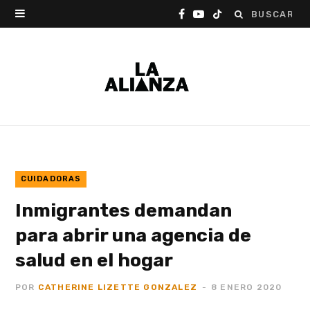
Buscar:
F
Y
T
a
o
i
c
u
k
e
T
T
b
u
o
o
b
k
o
e
CUIDADORAS
Inmigrantes demandan
k
para abrir una agencia de
salud en el hogar
POR
CATHERINE LIZETTE GONZALEZ
8 ENERO 2020