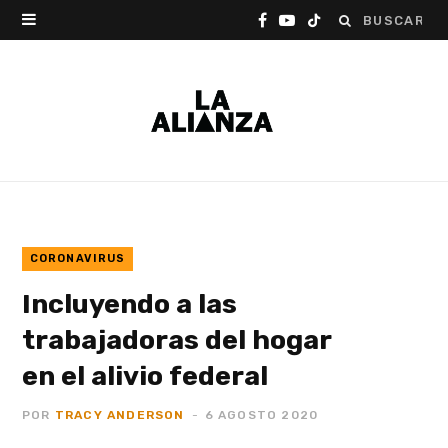
Buscar:
F
Y
T
a
o
i
c
u
k
e
T
T
b
u
o
o
b
k
o
e
CORONAVIRUS
Incluyendo a las
k
trabajadoras del hogar
en el alivio federal
POR
TRACY ANDERSON
6 AGOSTO 2020