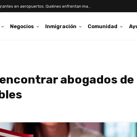
Aumentan detenciones de inmigrantes en aeropuertos. Quiénes enfrentan mayor riesgo
Negocios
Inmigración
Comunidad
Ay
 encontrar abogados de
bles