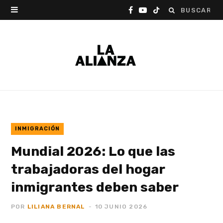
Buscar:
F
Y
T
a
o
i
c
u
k
e
T
T
b
u
o
o
b
k
o
e
INMIGRACIÓN
Mundial 2026: Lo que las
k
trabajadoras del hogar
inmigrantes deben saber
POR
LILIANA BERNAL
10 JUNIO 2026