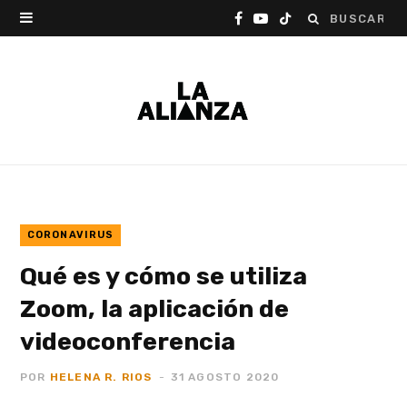
Buscar:
F
Y
T
a
o
i
c
u
k
e
T
T
b
u
o
o
b
k
o
e
CORONAVIRUS
Qué es y cómo se utiliza
k
Zoom, la aplicación de
videoconferencia
POR
HELENA R. RIOS
31 AGOSTO 2020