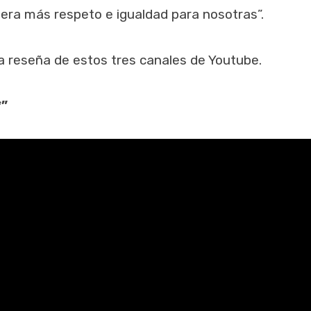
iera más respeto e igualdad para nosotras”.
a reseña de estos tres canales de Youtube.
*”