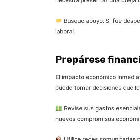
necesita presentar una queja 
Busque apoyo. Si fue desped
laboral.
Prepárese finan
El impacto económico inmediato
puede tomar decisiones que le
Revise sus gastos esenciale
nuevos compromisos económi
Utilice redes comunitarias