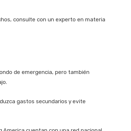
chos, consulte con un experto en materia
n fondo de emergencia, pero también
jo.
eduzca gastos secundarios y evite
g America cuentan con una red nacional