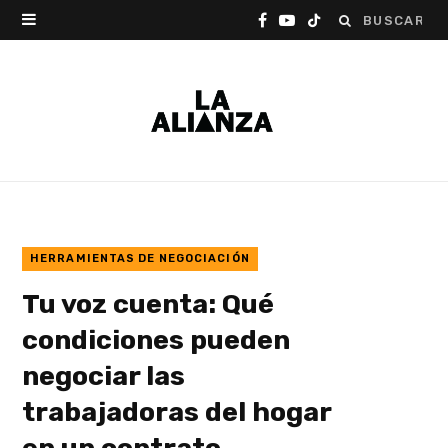
Buscar:
F
Y
T
a
o
i
c
u
k
e
T
T
b
u
o
o
b
k
o
e
HERRAMIENTAS DE NEGOCIACIÓN
Tu voz cuenta: Qué
k
condiciones pueden
negociar las
trabajadoras del hogar
en un contrato