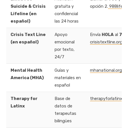
Suicide & Crisis
gratuita y
opción 2.
988lifeli
Lifeline (en
confidencial
español)
las 24 horas
Crisis Text Line
Apoyo
Envía
HOLA
al
741
(en español)
emocional
crisistextline.org
por texto,
24/7
Mental Health
Guías y
mhanational.org/re
America (MHA)
materiales en
español
Therapy for
Base de
therapyforlatinx.c
Latinx
datos de
terapeutas
bilingües