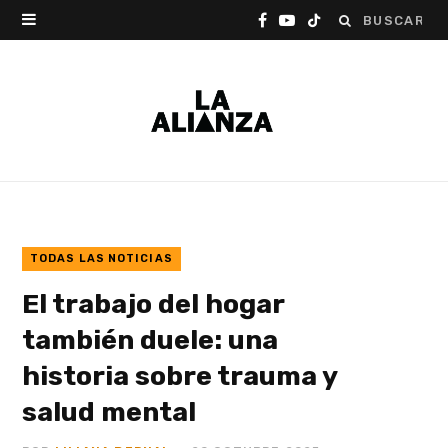
Buscar:
F
Y
T
a
o
i
c
u
k
e
T
T
b
u
o
o
b
k
o
e
TODAS LAS NOTICIAS
El trabajo del hogar
k
también duele: una
historia sobre trauma y
salud mental