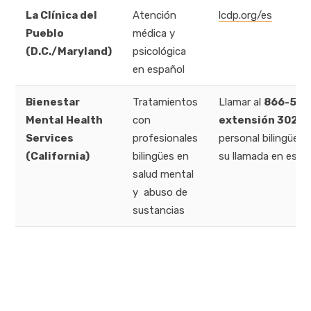
La Clínica del
Atención
lcdp.org/es
Pueblo
médica y
(D.C./Maryland)
psicológica
en español
Bienestar
Tratamientos
Llamar al
866-590
Mental Health
con
extensión 302
(C
Services
profesionales
personal bilingüe 
(California)
bilingües en
su llamada en espa
salud mental
y abuso de
sustancias