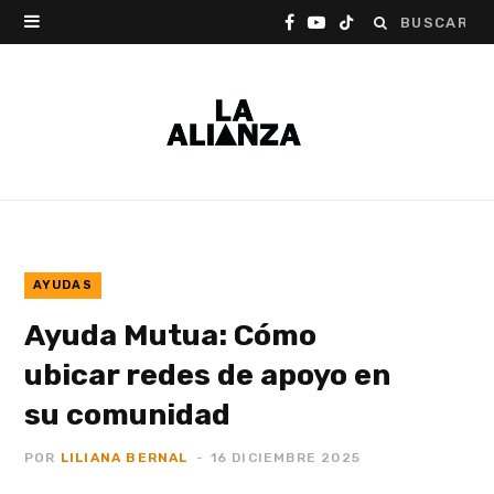
Buscar:
F
Y
T
a
o
i
c
u
k
e
T
T
b
u
o
o
b
k
o
e
AYUDAS
Ayuda Mutua: Cómo
k
ubicar redes de apoyo en
su comunidad
POR
LILIANA BERNAL
16 DICIEMBRE 2025