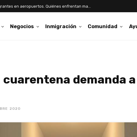
Aumentan detenciones de inmigrantes en aeropuertos. Quiénes enfrentan mayor riesgo
Negocios
Inmigración
Comunidad
Ay
 cuarentena demanda a
BRE 2020