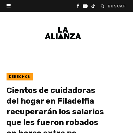
Buscar:
F
Y
T
a
o
i
c
u
k
e
T
T
b
u
o
o
b
k
o
e
DERECHOS
Cientos de cuidadoras
k
del hogar en Filadelfia
recuperarán los salarios
que les fueron robados
en horas extra no