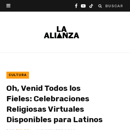
Buscar:
F
Y
T
a
o
i
c
u
k
e
T
T
b
u
o
o
b
k
o
e
CULTURA
Oh, Venid Todos los
k
Fieles: Celebraciones
Religiosas Virtuales
Disponibles para Latinos