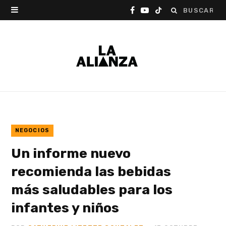
Buscar:
F
Y
T
a
o
i
c
u
k
e
T
T
b
u
o
o
b
k
o
e
NEGOCIOS
Un informe nuevo
k
recomienda las bebidas
más saludables para los
infantes y niños