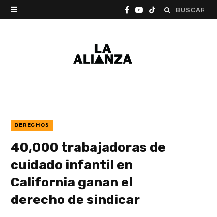
Buscar:
F
Y
T
a
o
i
c
u
k
e
T
T
b
u
o
o
b
k
o
e
DERECHOS
40,000 trabajadoras de
k
cuidado infantil en
California ganan el
derecho de sindicar