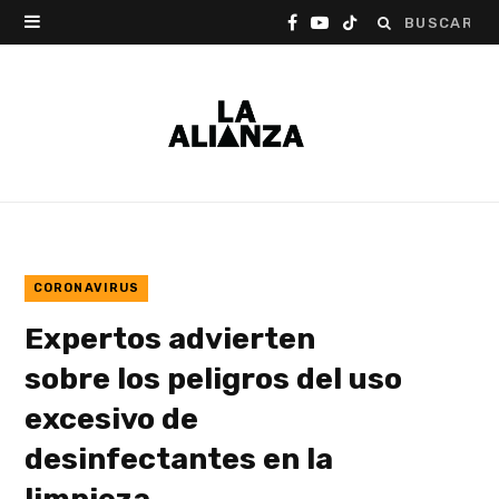
Buscar:
F
Y
T
a
o
i
c
u
k
e
T
T
b
u
o
o
b
k
o
e
CORONAVIRUS
Expertos advierten
k
sobre los peligros del uso
excesivo de
desinfectantes en la
limpieza