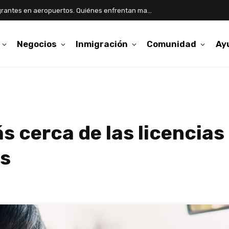
Aumentan detenciones de inmigrantes en aeropuertos. Quiénes enfrentan mayor riesgo
Negocios
Inmigración
Comunidad
Ay
s cerca de las licencias
os