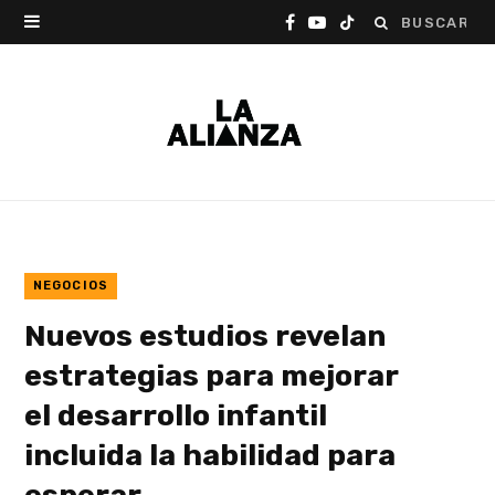
Buscar:
F
Y
T
a
o
i
c
u
k
e
T
T
b
u
o
o
b
k
o
e
NEGOCIOS
Nuevos estudios revelan
k
estrategias para mejorar
el desarrollo infantil
incluida la habilidad para
esperar