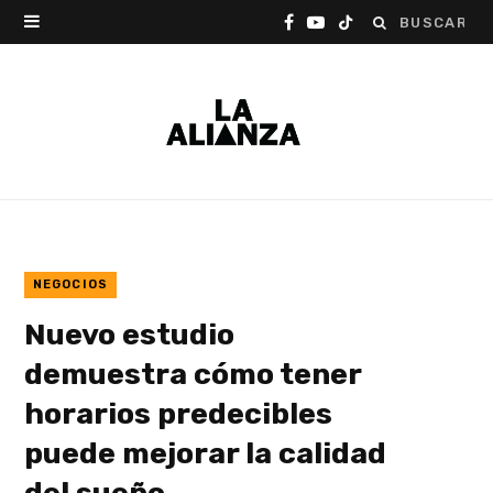
Buscar:
F
Y
T
a
o
i
c
u
k
e
T
T
b
u
o
o
b
k
o
e
NEGOCIOS
Nuevo estudio
k
demuestra cómo tener
horarios predecibles
puede mejorar la calidad
del sueño